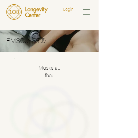
Login
EMSCULPT®
Muskelau
fbau