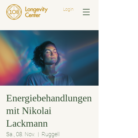
Login
Energiebehandlungen
mit Nikolai
Lackmann
Sa., 08. Nov.
  |  
Ruggell