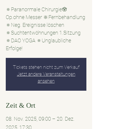
🔅Paranormale Chirurgie🪬
Op.ohne Messer 🔆Fernbehandlung
🔅Neg. Ereignisse löschen
🔅Suchtentwöhnungen 1.Sitzung
🔅DAO YOGA 🔅Unglaubliche
Erfolge!
Tickets stehen nicht zum Verkauf
Jetzt andere Veranstaltungen
ansehen
Zeit & Ort
08. Nov. 2025, 09:00 – 20. Dez.
2025, 17:30