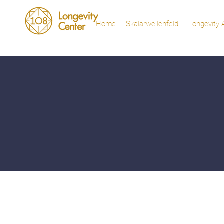
Home
Skalarwellenfeld
Longevity