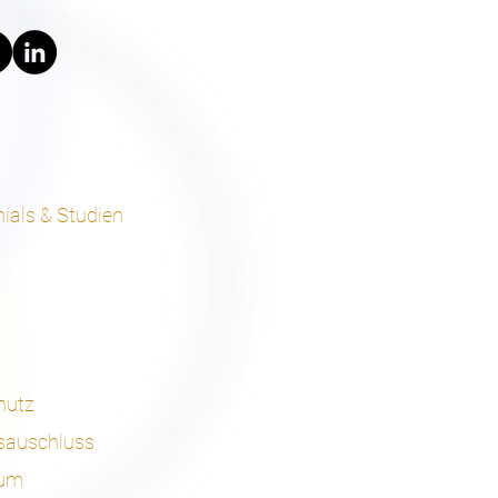
s
ials & Studien
hutz
sauschluss
sum