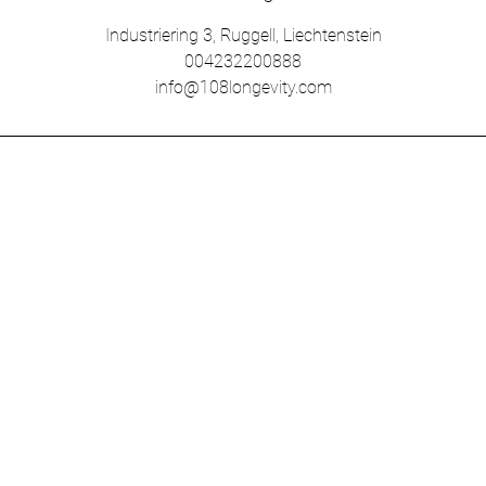
Industriering 3, Ruggell, Liechtenstein
004232200888
info@108longevity.com