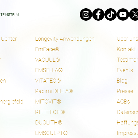
 Center
Longevity Anwendungen
Über un
EmFace®
Kontakt
r
VACUUL®
Testimon
EMSELLA®
Events
ten
VITATEC®
Blog
Papimi DELTA®
Presse
nergiefeld
MITOVIT®
AGBs
RIFETECH®
Datensc
DUOLITH®
Haftung
EMSCULPT®
Impres