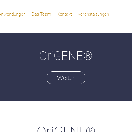
 Anwendungen
Das Team
Kontakt
Veranstaltungen
OriGENE®
Weiter
OriGENE®